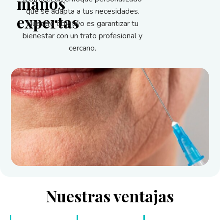
manos
que se adapta a tus necesidades.
expertas
Nuestro objetivo es garantizar tu
bienestar con un trato profesional y
cercano.
Nuestras ventajas