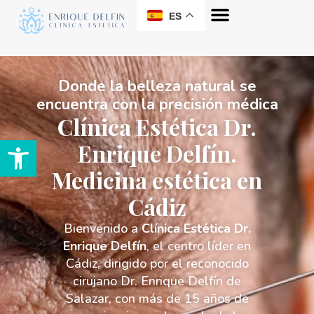
ES
Donde la belleza natural se
encuentra con la precisión médica​
Clínica Estética Dr.
Abrir barra de herramientas
Enrique Delfín.
Medicina estética en
Cádiz
Bienvenido a
Clínica Estética Dr.
Enrique Delfín
, el centro líder en
Cádiz, dirigido por el reconocido
cirujano Dr. Enrique Delfín de
Salazar, con más de 15 años de