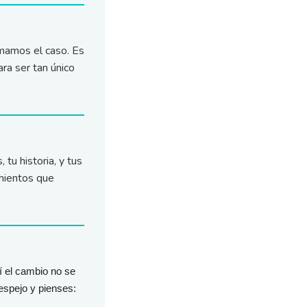
mamos el caso. Es
ra ser tan único
tu historia, y tus
mientos que
uí el cambio no se
 espejo y pienses: